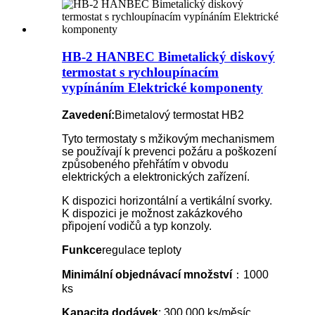
HB-2 HANBEC Bimetalický diskový
termostat s rychloupínacím
vypínáním Elektrické komponenty
Zavedení:
Bimetalový termostat HB2
Tyto termostaty s mžikovým mechanismem
se používají k prevenci požáru a poškození
způsobeného přehřátím v obvodu
elektrických a elektronických zařízení.
K dispozici horizontální a vertikální svorky.
K dispozici je možnost zakázkového
připojení vodičů a typ konzoly.
Funkce
regulace teploty
Minimální objednávací množství
：1000
ks
Kapacita dodávek
: 300 000 ks/měsíc