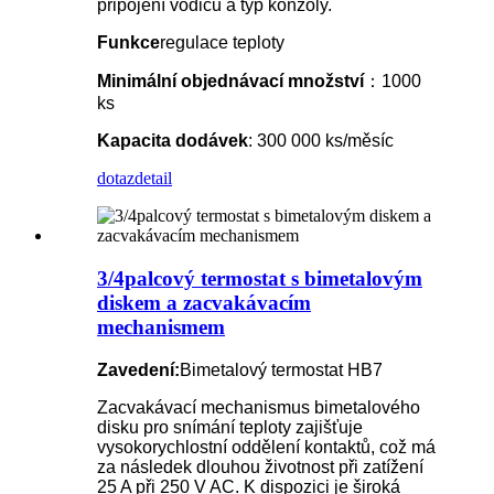
připojení vodičů a typ konzoly.
Funkce
regulace teploty
Minimální objednávací množství
：1000
ks
Kapacita dodávek
: 300 000 ks/měsíc
dotaz
detail
3/4palcový termostat s bimetalovým
diskem a zacvakávacím
mechanismem
Zavedení:
Bimetalový termostat HB7
Zacvakávací mechanismus bimetalového
disku pro snímání teploty zajišťuje
vysokorychlostní oddělení kontaktů, což má
za následek dlouhou životnost při zatížení
25 A při 250 V AC. K dispozici je široká