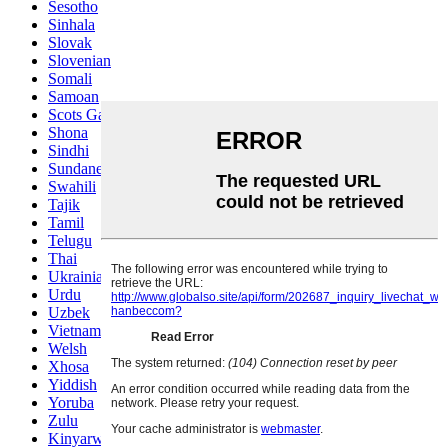
Sesotho
Sinhala
Slovak
Slovenian
Somali
Samoan
Scots Gaelic
Shona
Sindhi
Sundanese
Swahili
Tajik
Tamil
Telugu
Thai
Ukrainian
Urdu
Uzbek
Vietnamese
Welsh
Xhosa
Yiddish
Yoruba
Zulu
Kinyarwanda