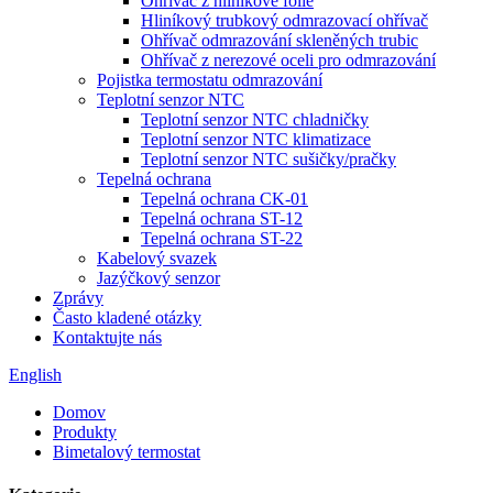
Ohřívač z hliníkové fólie
Hliníkový trubkový odmrazovací ohřívač
Ohřívač odmrazování skleněných trubic
Ohřívač z nerezové oceli pro odmrazování
Pojistka termostatu odmrazování
Teplotní senzor NTC
Teplotní senzor NTC chladničky
Teplotní senzor NTC klimatizace
Teplotní senzor NTC sušičky/pračky
Tepelná ochrana
Tepelná ochrana CK-01
Tepelná ochrana ST-12
Tepelná ochrana ST-22
Kabelový svazek
Jazýčkový senzor
Zprávy
Často kladené otázky
Kontaktujte nás
English
Domov
Produkty
Bimetalový termostat