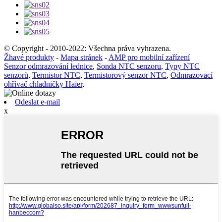
© Copyright - 2010-2022: Všechna práva vyhrazena.
Žhavé produkty
-
Mapa stránek
-
AMP pro mobilní zařízení
Senzor odmrazování lednice
,
Sonda NTC senzoru
,
Typy NTC
senzorů
,
Termistor NTC
,
Termistorový senzor NTC
,
Odmrazovací
ohřívač chladničky Haier
,
Odeslat e-mail
x