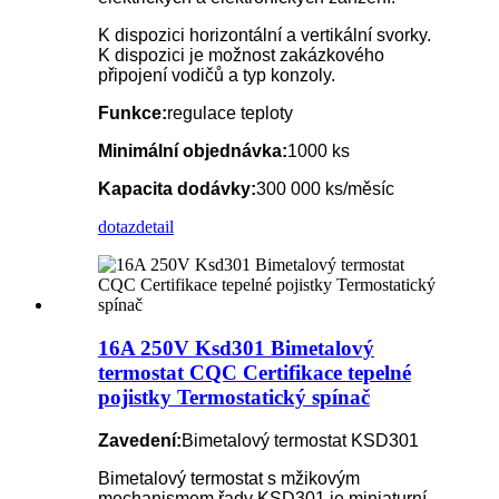
K dispozici horizontální a vertikální svorky.
K dispozici je možnost zakázkového
připojení vodičů a typ konzoly.
Funkce:
regulace teploty
Minimální objednávka:
1000 ks
Kapacita dodávky:
300 000 ks/měsíc
dotaz
detail
16A 250V Ksd301 Bimetalový
termostat CQC Certifikace tepelné
pojistky Termostatický spínač
Zavedení:
Bimetalový termostat KSD301
Bimetalový termostat s mžikovým
mechanismem řady KSD301 je miniaturní