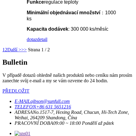
Funkce
regulace teploty
Minimální objednávací množství
：1000
ks
Kapacita dodávek
: 300 000 ks/měsíc
dotaz
detail
1
2
Další >
>>
Strana 1 / 2
Bulletin
V případě dotazů ohledně našich produktů nebo ceníku nám prosím
zanechte svůj e-mail a my se vám ozveme do 24 hodin.
PŘEDLOŽIT
E-MAIL
gibson@sunfull.com
TELEFON
+86 631 5651216
ADRESA
No.1517-7, Hexing Road, Chucun, Hi-Tech Zone,
Weihai, 264209 Shandong, Čína
PRACOVNÍ DOBA
09:00 ~ 18:00 Pondělí až pátek