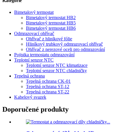
Kategorie
Bimetalový termostat
Bimetalový termostat HB2
Bimetalový termostat HB5
Bimetalový termostat HB6
Odmrazovací ohřívač
Ohřívač z hliníkové fólie
Hliníkový trubkový odmrazovací ohřívač
Ohřívač z nerezové oceli pro odmrazování
Pojistka termostatu odmrazování
Teplotní senzor NTC
Teplotní senzor NTC klimatizace
Teplotní senzor NTC chladničky
Tepelná ochrana
Tepelná ochrana CK-01
Tepelná ochrana ST-12
Tepelná ochrana ST-22
Kabelový svazek
Doporučené produkty