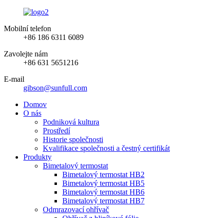
Mobilní telefon
+86 186 6311 6089
Zavolejte nám
+86 631 5651216
E-mail
gibson@sunfull.com
Domov
O nás
Podniková kultura
Prostředí
Historie společnosti
Kvalifikace společnosti a čestný certifikát
Produkty
Bimetalový termostat
Bimetalový termostat HB2
Bimetalový termostat HB5
Bimetalový termostat HB6
Bimetalový termostat HB7
Odmrazovací ohřívač