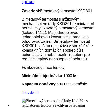
spínač
Zavedení:
Bimetalový termostat KSD301
Bimetalový termostat s mžikovým
mechanismem řady KSD301 je miniaturní
hermeticky uzavřený bimetalový termostat
(kotouč 1/211). Má jednopólovou
jednopolohovou konstrukci a pracuje s
odporovou zátěží. Bimetalový termostat
KSD301 se široce používá v široké škále
kompaktních domácích spotřebičů s
automatickým nebo ručním resetem pro
regulaci teploty nebo teplotní ochranu.
Funkce:
regulace teploty
Minimální objednávka:
1000 ks
Kapacita dodávky:
300 000 ks/měsíc
dotaz
detail