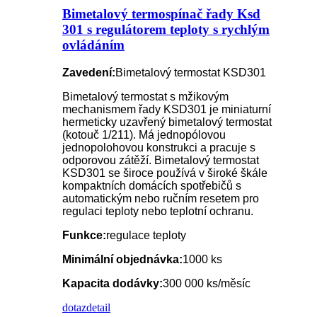
Bimetalový termospínač řady Ksd
301 s regulátorem teploty s rychlým
ovládáním
Zavedení:
Bimetalový termostat KSD301
Bimetalový termostat s mžikovým
mechanismem řady KSD301 je miniaturní
hermeticky uzavřený bimetalový termostat
(kotouč 1/211). Má jednopólovou
jednopolohovou konstrukci a pracuje s
odporovou zátěží. Bimetalový termostat
KSD301 se široce používá v široké škále
kompaktních domácích spotřebičů s
automatickým nebo ručním resetem pro
regulaci teploty nebo teplotní ochranu.
Funkce:
regulace teploty
Minimální objednávka:
1000 ks
Kapacita dodávky:
300 000 ks/měsíc
dotaz
detail