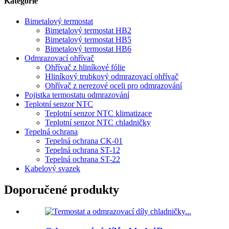
Kategorie
Bimetalový termostat
Bimetalový termostat HB2
Bimetalový termostat HB5
Bimetalový termostat HB6
Odmrazovací ohřívač
Ohřívač z hliníkové fólie
Hliníkový trubkový odmrazovací ohřívač
Ohřívač z nerezové oceli pro odmrazování
Pojistka termostatu odmrazování
Teplotní senzor NTC
Teplotní senzor NTC klimatizace
Teplotní senzor NTC chladničky
Tepelná ochrana
Tepelná ochrana CK-01
Tepelná ochrana ST-12
Tepelná ochrana ST-22
Kabelový svazek
Doporučené produkty