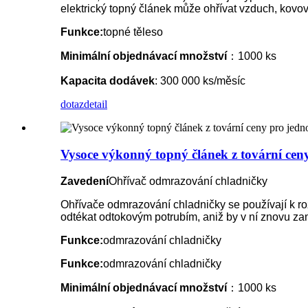
elektrický topný článek může ohřívat vzduch, kovov
Funkce:
topné těleso
Minimální objednávací množství
：1000 ks
Kapacita dodávek
: 300 000 ks/měsíc
dotaz
detail
Vysoce výkonný topný článek z tovární ce
Zavedení
Ohřívač odmrazování chladničky
Ohřívače odmrazování chladničky se používají k 
odtékat odtokovým potrubím, aniž by v ní znovu za
Funkce:
odmrazování chladničky
Funkce:
odmrazování chladničky
Minimální objednávací množství
：1000 ks