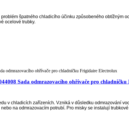
il problém špatného chladicího účinku způsobeného obtížným 
vé ocelové trubky.
044008 Sada odmrazovacího ohřívače pro chladničku F
du v chladicích zařízeních. Vzniká v důsledku odmrazování vody
nebo na odmrazovacím potrubí. Pro misky se instalují trubkové