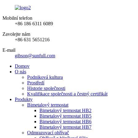
Mobilní telefon
+86 186 6311 6089
Zavolejte nám
+86 631 5651216
E-mail
gibson@sunfull.com
Domov
O nás
Podniková kultura
Prostředí
Historie společnosti
Kvalifikace společnosti a čestný certifikát
Produkty
Bimetalový termostat
Bimetalový termostat HB2
Bimetalový termostat HB5
Bimetalový termostat HB6
Bimetalový termostat HB7
Odmrazovací ohřívač