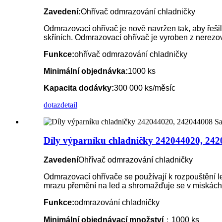
Zavedení:
Ohřívač odmrazování chladničky
Odmrazovací ohřívač je nově navržen tak, aby řeš
skříních. Odmrazovací ohřívač je vyroben z nerezo
Funkce:
ohřívač odmrazování chladničky
Minimální objednávka:
1000 ks
Kapacita dodávky:
300 000 ks/měsíc
dotaz
detail
Díly výparníku chladničky 242044020, 242
Zavedení
Ohřívač odmrazování chladničky
Odmrazovací ohřívače se používají k rozpouštění le
mrazu přemění na led a shromažďuje se v miskách 
Funkce:
odmrazování chladničky
Minimální objednávací množství
：1000 ks