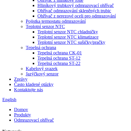
Ohřívač z hliníkové fólie
Hliníkový trubkový odmrazovací ohřívač
Ohřívač odmrazování skleněných trubic
Ohřívač z nerezové oceli pro odmrazování
Pojistka termostatu odmrazování
Teplotní senzor NTC
Teplotní senzor NTC chladničky
Teplotní senzor NTC klimatizace
Teplotní senzor NTC sušičky/pračky
Tepelná ochrana
Tepelná ochrana CK-01
Tepelná ochrana ST-12
Tepelná ochrana ST-22
Kabelový svazek
Jazýčkový senzor
Zprávy
Často kladené otázky
Kontaktujte nás
English
Domov
Produkty
Odmrazovací ohřívač