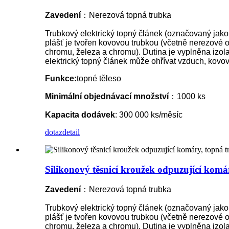
Zavedení
：Nerezová topná trubka
Trubkový elektrický topný článek (označovaný jako e
plášť je tvořen kovovou trubkou (včetně nerezové oce
chromu, železa a chromu). Dutina je vyplněna izol
elektrický topný článek může ohřívat vzduch, kovov
Funkce:
topné těleso
Minimální objednávací množství
：1000 ks
Kapacita dodávek
: 300 000 ks/měsíc
dotaz
detail
Silikonový těsnicí kroužek odpuzující kom
Zavedení
：Nerezová topná trubka
Trubkový elektrický topný článek (označovaný jako e
plášť je tvořen kovovou trubkou (včetně nerezové oce
chromu, železa a chromu). Dutina je vyplněna izol