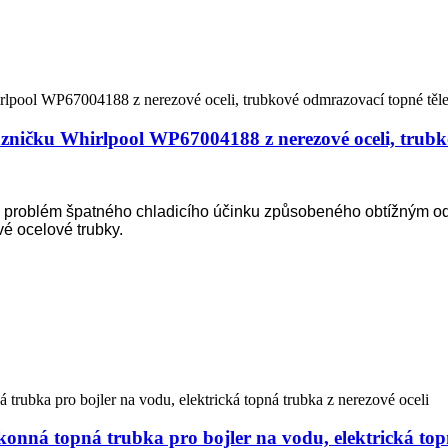
azničku Whirlpool WP67004188 z nerezové oceli, trubk
il problém špatného chladicího účinku způsobeného obtížným 
vé ocelové trubky.
konná topná trubka pro bojler na vodu, elektrická top