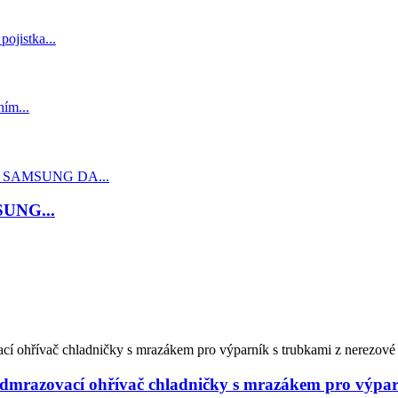
SUNG...
mrazovací ohřívač chladničky s mrazákem pro výparní