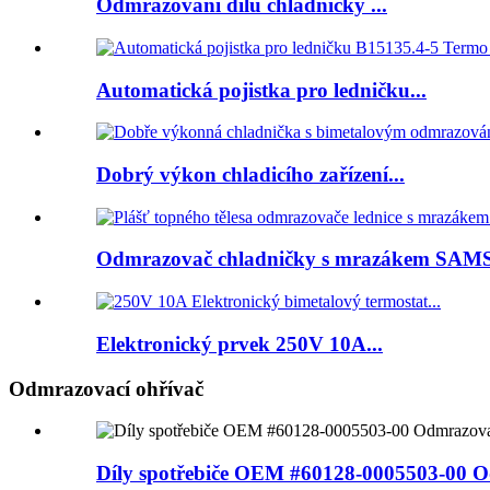
Odmrazování dílů chladničky ...
Automatická pojistka pro ledničku...
Dobrý výkon chladicího zařízení...
Odmrazovač chladničky s mrazákem SAM
Elektronický prvek 250V 10A...
Odmrazovací ohřívač
Díly spotřebiče OEM #60128-0005503-00 Od