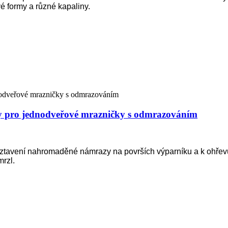
é formy a různé kapaliny.
ny pro jednodveřové mrazničky s odmrazováním
roztavení nahromaděné námrazy na površích výparníku a k ohře
mrzl.