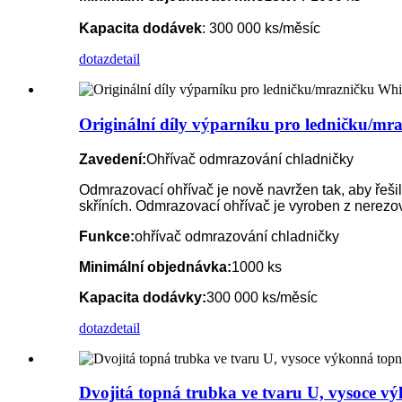
Kapacita dodávek
: 300 000 ks/měsíc
dotaz
detail
Originální díly výparníku pro ledničku/mr
Zavedení:
Ohřívač odmrazování chladničky
Odmrazovací ohřívač je nově navržen tak, aby řeš
skříních. Odmrazovací ohřívač je vyroben z nerezo
Funkce:
ohřívač odmrazování chladničky
Minimální objednávka:
1000 ks
Kapacita dodávky:
300 000 ks/měsíc
dotaz
detail
Dvojitá topná trubka ve tvaru U, vysoce vý