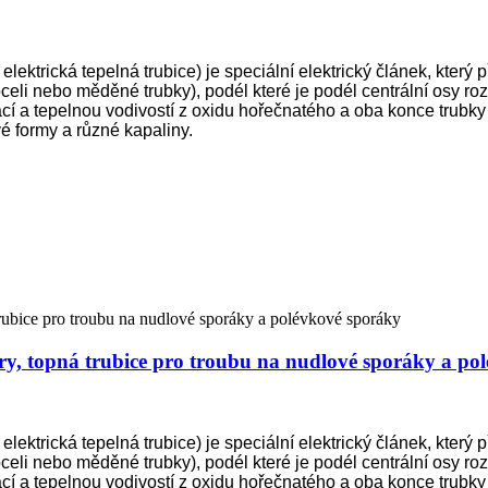
lektrická tepelná trubice) je speciální elektrický článek, který
li nebo měděné trubky), podél které je podél centrální osy rozlož
ací a tepelnou vodivostí z oxidu hořečnatého a oba konce trubk
é formy a různé kapaliny.
áry, topná trubice pro troubu na nudlové sporáky a po
lektrická tepelná trubice) je speciální elektrický článek, který
li nebo měděné trubky), podél které je podél centrální osy rozlož
ací a tepelnou vodivostí z oxidu hořečnatého a oba konce trubk