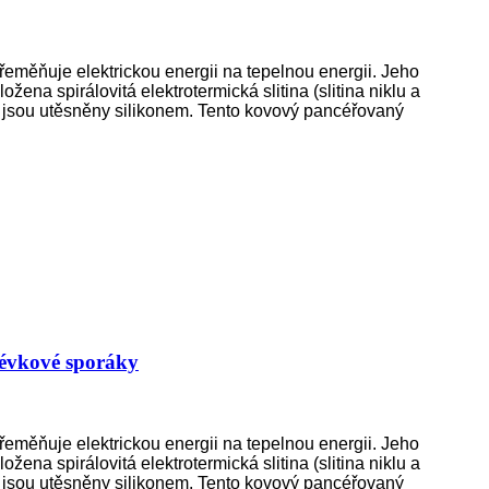
 přeměňuje elektrickou energii na tepelnou energii. Jeho
ena spirálovitá elektrotermická slitina (slitina niklu a
y jsou utěsněny silikonem. Tento kovový pancéřovaný
lévkové sporáky
 přeměňuje elektrickou energii na tepelnou energii. Jeho
ena spirálovitá elektrotermická slitina (slitina niklu a
y jsou utěsněny silikonem. Tento kovový pancéřovaný