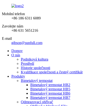
Mobilní telefon
+86 186 6311 6089
Zavolejte nám
+86 631 5651216
E-mail
gibson@sunfull.com
Domov
O nás
Podniková kultura
Prostředí
Historie společnosti
Kvalifikace společnosti a čestný certifikát
Produkty
Bimetalový termostat
Bimetalový termostat HB2
Bimetalový termostat HB5
Bimetalový termostat HB6
Bimetalový termostat HB7
Odmrazovací ohřívač