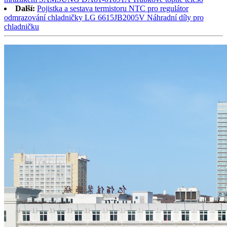
Další:
Pojistka a sestava termistoru NTC pro regulátor
odmrazování chladničky LG 6615JB2005V Náhradní díly pro
chladničku