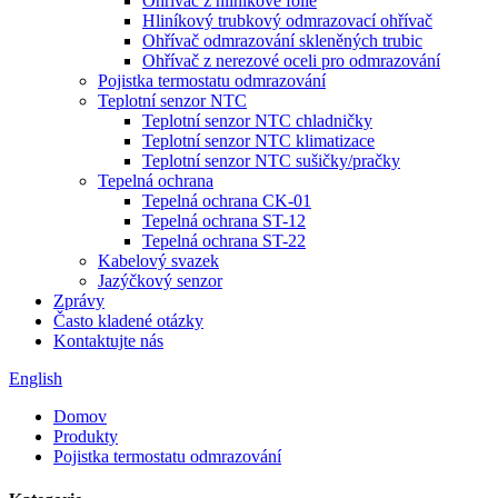
Ohřívač z hliníkové fólie
Hliníkový trubkový odmrazovací ohřívač
Ohřívač odmrazování skleněných trubic
Ohřívač z nerezové oceli pro odmrazování
Pojistka termostatu odmrazování
Teplotní senzor NTC
Teplotní senzor NTC chladničky
Teplotní senzor NTC klimatizace
Teplotní senzor NTC sušičky/pračky
Tepelná ochrana
Tepelná ochrana CK-01
Tepelná ochrana ST-12
Tepelná ochrana ST-22
Kabelový svazek
Jazýčkový senzor
Zprávy
Často kladené otázky
Kontaktujte nás
English
Domov
Produkty
Pojistka termostatu odmrazování