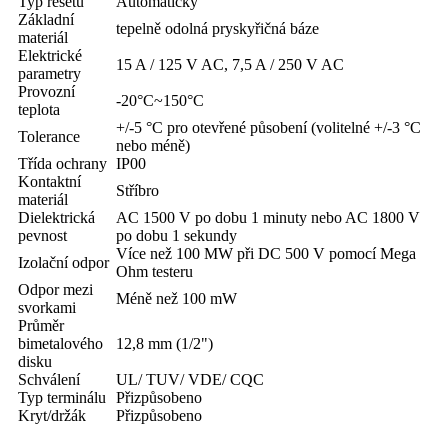
Typ resetu
Automatický
Základní
tepelně odolná pryskyřičná báze
materiál
Elektrické
15 A / 125 V AC, 7,5 A / 250 V AC
parametry
Provozní
-20°C~150°C
teplota
+/-5 °C pro otevřené působení (volitelné +/-3 °C
Tolerance
nebo méně)
Třída ochrany
IP00
Kontaktní
Stříbro
materiál
Dielektrická
AC 1500 V po dobu 1 minuty nebo AC 1800 V
pevnost
po dobu 1 sekundy
Více než 100 MW při DC 500 V pomocí Mega
Izolační odpor
Ohm testeru
Odpor mezi
Méně než 100 mW
svorkami
Průměr
bimetalového
12,8 mm (1/2")
disku
Schválení
UL/ TUV/ VDE/ CQC
Typ terminálu
Přizpůsobeno
Kryt/držák
Přizpůsobeno