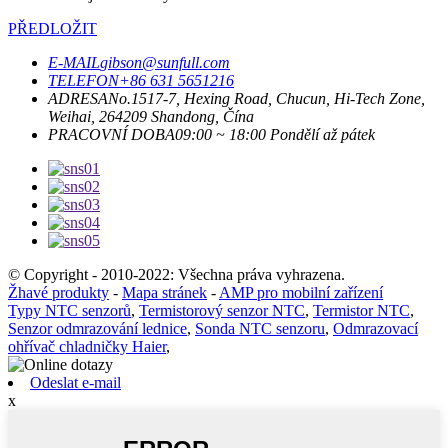
PŘEDLOŽIT
E-MAIL
gibson@sunfull.com
TELEFON
+86 631 5651216
ADRESA
No.1517-7, Hexing Road, Chucun, Hi-Tech Zone,
Weihai, 264209 Shandong, Čína
PRACOVNÍ DOBA
09:00 ~ 18:00 Pondělí až pátek
© Copyright - 2010-2022: Všechna práva vyhrazena.
Žhavé produkty
-
Mapa stránek
-
AMP pro mobilní zařízení
Typy NTC senzorů
,
Termistorový senzor NTC
,
Termistor NTC
,
Senzor odmrazování lednice
,
Sonda NTC senzoru
,
Odmrazovací
ohřívač chladničky Haier
,
Odeslat e-mail
x