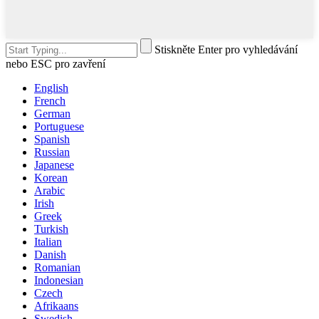
Stiskněte Enter pro vyhledávání
nebo ESC pro zavření
English
French
German
Portuguese
Spanish
Russian
Japanese
Korean
Arabic
Irish
Greek
Turkish
Italian
Danish
Romanian
Indonesian
Czech
Afrikaans
Swedish