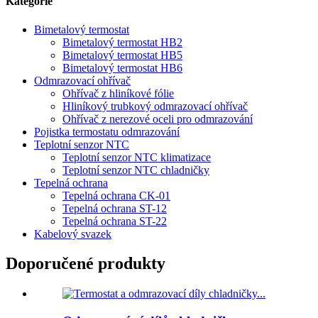
Kategorie
Bimetalový termostat
Bimetalový termostat HB2
Bimetalový termostat HB5
Bimetalový termostat HB6
Odmrazovací ohřívač
Ohřívač z hliníkové fólie
Hliníkový trubkový odmrazovací ohřívač
Ohřívač z nerezové oceli pro odmrazování
Pojistka termostatu odmrazování
Teplotní senzor NTC
Teplotní senzor NTC klimatizace
Teplotní senzor NTC chladničky
Tepelná ochrana
Tepelná ochrana CK-01
Tepelná ochrana ST-12
Tepelná ochrana ST-22
Kabelový svazek
Doporučené produkty