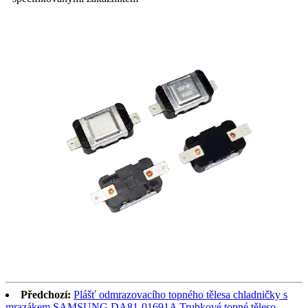
Předchozí:
Plášť odmrazovacího topného tělesa chladničky s
mrazákem SAMSUNG DA81-01691A Trubkové topné těleso